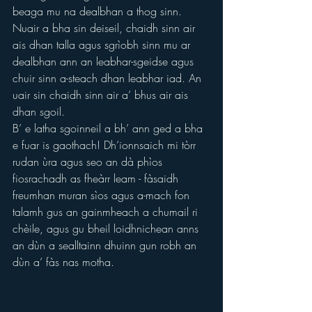
beaga mu na dealbhan a thog sinn.
Nuair a bha sin deiseil, chaidh sinn air 
ais dhan talla agus sgrìobh sinn mu ar 
dealbhan ann an leabhar-sgeidse agus 
chuir sinn a-steach dhan leabhar iad. An 
uair sin chaidh sinn air a’ bhus air ais 
dhan sgoil.
B’ e latha sgoinneil a bh’ ann ged a bha 
e fuar is gaothach! Dh’ionnsaich mi tòrr 
rudan ùra agus seo an dà phìos 
fiosrachadh as fheàrr leam - fàsaidh 
freumhan muran sìos agus a-mach fon 
talamh gus an gainmheach a chumail ri 
chèile, agus gu bheil loidhnichean anns 
an dùn a sealltainn dhuinn gun robh an 
dùn a’ fàs nas motha.