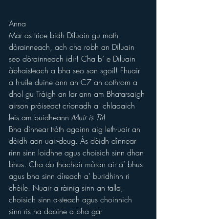
Anna
Mar as trice bidh Diluain gu math 
dòrainneach, ach cha robh an Diluain 
seo dòrainneach idir! Cha b’ e Diluain 
àbhaisteach a bha seo san sgoil! Fhuair 
a h-uile duine ann an C7 an cothrom a 
dhol gu Tràigh an Iar ann am Bhatarsaigh 
airson pròiseact crìonadh a' chladaich 
leis am buidheann 
Muir is Tìr
!
Bha dìnnear tràth againn aig leth-uair an 
dèidh aon uair-deug. Às dèidh dìnnear 
rinn sinn loidhne agus choisich sinn dhan 
bhus. Cha do thachair mòran air a’ bhus 
agus bha sinn dìreach a’ buridhinn ri 
chèile. Nuair a ràinig sinn an talla, 
choisich sinn a-steach agus choinnich 
sinn ris na daoine a bha gar 