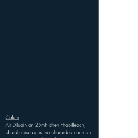
Calum
Air Diluain an 25mh dhen Fhaoilleach, 
chaidh mise agus mo charaidean ann an 