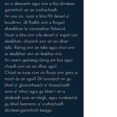
air a dèanamh agus mar a tha dùintean-
gainmhich air an cruthachadh.
An uair sin, nuair a bha Pòl deiseil a’ 
bruidhinn, dh’fhalbh sinn a thogail 
dhealbhan le camarathan Polaroid.
Nuair a bha sinn uile deiseil a’ togail nan 
dealbhan, choisich sinn air ais dhan 
talla. Ràinig sinn an talla agus chuir sinn 
ar dealbhan ann an leabhar mòr.
An ceann greiseag ràinig am bus agus 
chaidh sinn air ais dhan sgoil.
Chòrd an turas rium oir fhuair sinn greis a-
mach às an sgoil! Dh’ionnsaich mi gu 
bheil a’ ghainmheach a’ tòiseachadh 
anns a’ mhuir agus gu bheil i air a 
sèideadh suas an tràigh, agus cuideachd 
gu bheil feamainn a’ cruthachadh 
dùintean-gainmhich beaga.