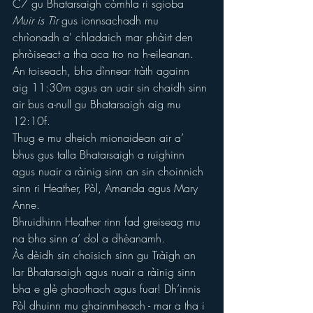
C7 gu Bhatarsaigh còmhla ri sgioba 
Muir is Tìr
 gus ionnsachadh mu 
chrìonadh a' chladaich mar phàirt den 
phròiseact a tha aca tro na h-eileanan.
An toiseach, bha dìnnear tràth againn 
aig 11:30m agus an uair sin chaidh sinn 
air bus a-null gu Bhatarsaigh aig mu 
12:10f.
Thug e mu dheich mionaidean air a’ 
bhus gus talla Bhatarsaigh a ruighinn 
agus nuair a ràinig sinn an sin choinnich 
sinn ri Heather, Pòl, Amanda agus Mary 
Anne.
Bhruidhinn Heather rinn fad greiseag mu 
na bha sinn a’ dol a dhèanamh.
Às dèidh sin choisich sinn gu Tràigh an 
Iar Bhatarsaigh agus nuair a ràinig sinn 
bha e glè ghaothach agus fuar! Dh’innis 
Pòl dhuinn mu ghainmheach - mar a tha i 