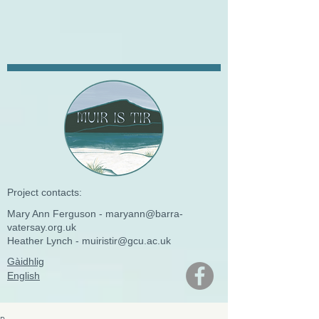
Project contacts:
​Mary Ann Ferguson -
maryann@barra-
vatersay.org.uk
Heather Lynch -
muiristir@gcu.ac.uk
Gàidhlig
English