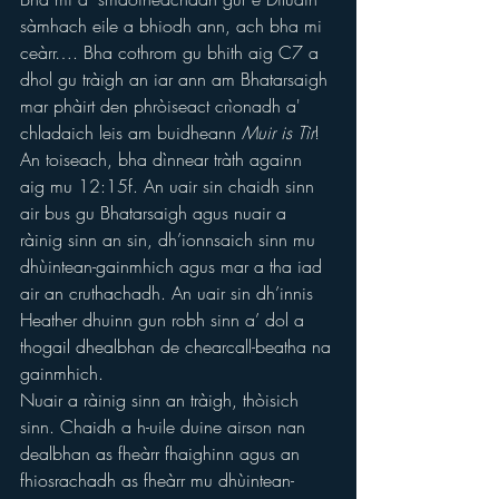
sàmhach eile a bhiodh ann, ach bha mi 
ceàrr…. Bha cothrom gu bhith aig C7 a 
dhol gu tràigh an iar ann am Bhatarsaigh 
mar phàirt den phròiseact crìonadh a' 
chladaich leis am buidheann 
Muir is Tìr
!
An toiseach, bha dìnnear tràth againn 
aig mu 12:15f. An uair sin chaidh sinn 
air bus gu Bhatarsaigh agus nuair a 
ràinig sinn an sin, dh’ionnsaich sinn mu 
dhùintean-gainmhich agus mar a tha iad 
air an cruthachadh. An uair sin dh’innis 
Heather dhuinn gun robh sinn a’ dol a 
thogail dhealbhan de chearcall-beatha na 
gainmhich.
Nuair a ràinig sinn an tràigh, thòisich 
sinn. Chaidh a h-uile duine airson nan 
dealbhan as fheàrr fhaighinn agus an 
fhiosrachadh as fheàrr mu dhùintean-