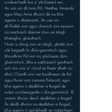
cuideachadh leis a’ phròiseact seo.
An uair sin dh’innis Pòl, Heather, Amanda 
agus Mary Anne dhuinn dè na bha 
againn ri dhèanamh. An uair sin 
dh’fhalbh sinn agus choisich sinn tarsainn 
na machrach àlainne chun an tràigh 
bhrèagha, ghaothach.
Nuair a ràinig sinn an tràigh, ghabh sinn 
uile fasgadh fo dhùn-gainmhich agus 
bhruidhinn Pòl rinn mu phròiseas dùin-
ghainmhich. Bha e uabhasach gaothach 
ach rinn sinn a’ chuid as fheàrr dheth co-
dhiù! Chaidh sinn nar buidhnean de thrì, 
agus fhuair sinn camara Polaroid, agus 
bha againn ri dealbhan a thogail de 
rudan co-cheangailte ri dùn-gainmhich. B’ 
urrainn dhuinn deich dealbhan a thogail. 
Às dèidh dhuinn na dealbhan a thogail, 
bha againn ri sgrìobhadh air notaichean 