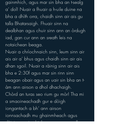
gainmhich, agus mar sin bha an t-sealg 
a’ dol! Nuair a fhuair a h-uile duine na 
bha a dhìth orra, chaidh sinn air ais gu 
talla Bhatarsaigh. Fhuair sinn na 
dealbhan agus chuir sinn ann an òrdugh 
iad, gan cur ann an sreath leis na 
notaichean beaga.
Nuair a chrìochnaich sinn, leum sinn air 
ais air a’ bhus agus chaidh sinn air ais 
dhan sgoil. Nuair a ràinig sinn air ais 
bha e 2:30f agus mar sin rinn sinn 
beagan obair agus an uair sin bha an t-
àm ann airson a dhol dhachaigh.
Chòrd an turas seo rium gu mòr! Tha mi 
a smaoineachadh gur e dòigh 
iongantach a bh’ ann airson 
ionnsachadh mu ghainmheach agus 
dùintean-gainmhich agus an cearcall-
beatha aca! A-nis innsidh mi dhuibh dà 