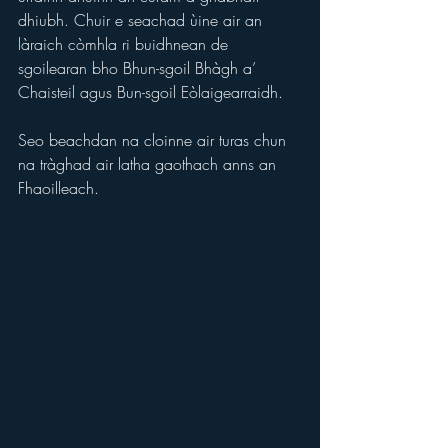
dhiubh. Chuir e seachad ùine air an 
làraich còmhla ri buidhnean de 
sgoilearan bho Bhun-sgoil Bhàgh a’ 
Chaisteil agus Bun-sgoil Eòlaigearraidh. 
Seo beachdan na cloinne air turas chun 
na tràghad air latha gaothach anns an 
Fhaoilleach.